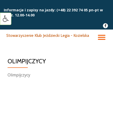
Informacje i zapisy na jazdy:
(+48) 22 392 74 05 pn-pt w
Przejdź
godz. 12.00-14.00
do
treści
fa-
faceb
Stowarzyszenie Klub Jeździecki Legia - Kozielska
PR
NA
OLIMPIJCZYCY
Olimpijczycy