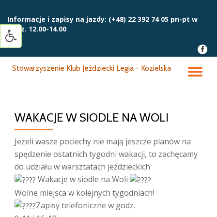
Informacje i zapisy na jazdy:
(+48) 22 392 74 05 pn-pt w
Przejdź
godz. 12.00-14.00
do
treści
fa-
faceb
Stowarzyszenie Klub Jeździecki Legia - Kozielska
PR
NA
WAKACJE W SIODLE NA WOLI
Jeżeli wasze pociechy nie mają jeszcze planów na
spędzenie ostatnich tygodni wakacji, to zachęcamy
do udziału w warsztatach jeździeckich
Wakacje w siodle na Woli
Wolne miejsca w kolejnych tygodniach!
Zapisy telefoniczne w godz.