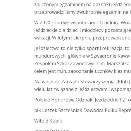
zaliczonym egzaminem na odznaki jeździeckie
przeprowadziliśmy dwukrotnie egzamin na br
W 2020 roku we współpracy z Dzielnicą Wol
jeździeckie dla dzieci i młodzieży pozostają
wakacji. W lutym i sierpniu przeprowadzono 
Jeździectwo to nie tylko sport i rekreacja,
mundurowych, głównie w Szwadronie Kawale
Zespołem Szkół Zawodowych im. Marszałka Fr
celem jest m.in. zapoznanie uczniów klas mu
Na wniosek Zarządu Stowarzyszenia „Klub J
wielu lat związane z jeździectwem i wspoma
Polskie Honorowe Odznaki Jeździeckie PZJ o
płk Leszek Szcześniak Dowódca Pułku Repr
Witold Kubik