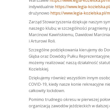
Warszawie
https://www.legia-kozielska.pl/hi
indywidualnie
https://www.legia-kozielska.p
drużynowo
https://www.legia-kozielska.pl/m
Zarząd Stowarzyszenia dziękuje naszym sy
naszego klubu; w szczególności pragniemy
Marcinowi Kawińskiemu, Dawidowi Marciniak
i Arturowi Roli.
Szczególne podziękowania kierujemy do Do
Głąba oraz Dowódcy Pułku Reprezentacyjneg
możemy realizować naszą działalność statut
Kozielskiej.
Dziękujemy również wszystkim innym osobom
COVID-19, kiedy nasze konie rekreacyjne ni
całkowity lockdown.
Pomimo trudnego okresu w pierwszej połow
organizacją zawodów jeździeckich w dalszej 