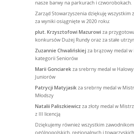
nasze barwy na parkurach i czworobokach.
Zarząd Stowarzyszenia dziękuję wszystkim
za wyniki osiągnięte w 2020 roku:
plut. Krzysztofowi Mazurowi
za przygotowa
konkursów Dużej Rundy oraz za stałe utrzym
Zuzannie Chwalińskiej
za brązowy medal w
kategorii Seniorów
Marii Gonciarek
za srebrny medal w Halowy
Juniorów
Patrycji Matyjasik
za srebrny medal w Mist
Młodszy
Natalii Paliszkiewicz
za złoty medal w Mist
z III licencją
Dziękujemy również wszystkim zawodnikom
ogólnopolskich, regionalnych i towarzyskich