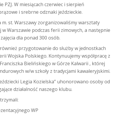
 PZJ. W miesiącach czerwiec i sierpień
ązowe i srebrne odznaki jeździeckie.
a m. st. Warszawy zorganizowaliśmy warsztaty
cej w Warszawie podczas ferii zimowych, a następnie
zajęcia dla ponad 300 osób.
 to również przygotowanie do służby w jednostkach
rii Wojska Polskiego. Kontynuujemy współpracę z
anciszka Bielińskiego w Górze Kalwarii , której
ndurowych w/w szkoły z tradycjami kawaleryjskimi.
eździecki Legia Kozielska” uhonorowano osoby od
gające działalność naszego klubu.
trzymali:
ezentacyjnego WP