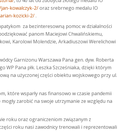
storia/
, to 40 lat od zdobycia złotego medalu IO
l/jan-kowalczyk-2/
oraz srebrnego medalu IO
arian-kozicki-2/
.
mpatykom za bezinteresowną pomoc w działalności
 podziękować panom Maciejowi Chwalińskiemu,
owi, Karolowi Molendzie, Arkadiuszowi Werelichowi
wódcy Garnizonu Warszawa Pana gen. dyw. Roberta
o WP Pana płk. Leszka Szcześniaka, dzięki którym
ową na użyczonej części obiektu wojskowego przy ul.
, które wsparły nas finansowo w czasie pandemii
e mogły zarobić na swoje utrzymanie ze względu na
ie roku oraz ograniczeniom związanym z
części roku nasi zawodnicy trenowali i reprezentowali